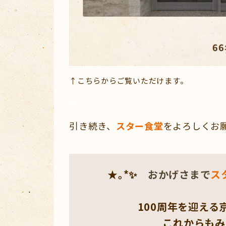
↑こちらからご覧いただけます。
・
引き続き、
スター食堂
をよろしくお
★｡*✨
おかげさまで
ス
100周年を迎え
これからも
み