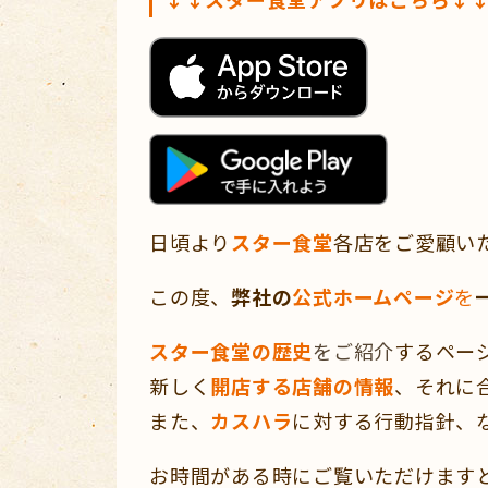
日頃より
スター食堂
各店をご愛顧い
この度、
弊社の
公式ホームページ
を
スター食堂の歴史
をご紹介
するペー
新しく
開店する店舗の情報
、それに
また、
カスハラ
に対する行動指針、
お時間がある時にご覧いただけますと幸