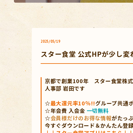
2025/05/19
スター食堂 公式HPが少し
京都で創業100年 スター食堂株
人事部 岩田です
☆
最大還元率10％!!
グループ共通
☆年会費 入会金
一切無料
☆
会員様だけのお得な情報
がたっ
今すぐダウンロード＆かんたん登
↓↓
スター食堂アプリ
はこちら↓