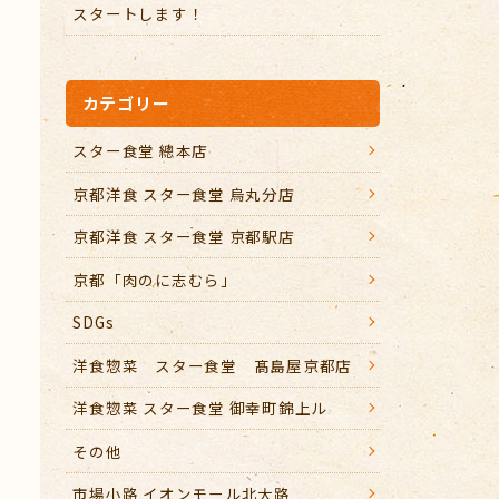
スタートします！
カテゴリー
スター食堂 總本店
京都洋食 スター食堂 烏丸分店
京都洋食 スター食堂 京都駅店
京都「肉のに志むら」
SDGs
洋食惣菜 スター食堂 髙島屋京都店
洋食惣菜 スター食堂 御幸町錦上ル
その他
市場小路 イオンモール北大路