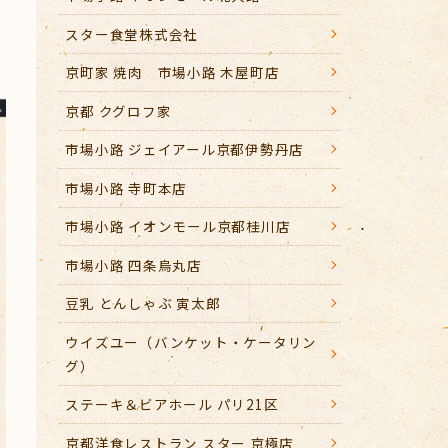
スター食堂株式会社
京町家 焼肉 市場小路 木屋町店
京都 クグロフ家
市場小路 ジェイアール京都伊勢丹店
市場小路 寺町本店
市場小路 イオンモール京都桂川店
市場小路 四条烏丸店
豆乳 とんしゃぶ 寅太郎
ウイズユー（バンケット・ケータリン
グ）
ステーキ＆ビアホール パリ21区
京都洋食レストラン スター 京極店