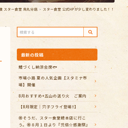
食 スター食堂 烏丸分店
スター食堂 公式HPが少し変わりました！！
最新の投稿
鱧づくし納涼会席🐟
市場小路 夏の人気企画【スタミナ市
場】開催
8月おすすめ+五山の送り火 ご案内
【8月限定｜穴子フライ登場‼️】
㊗️そうだ、スター食堂總本店に行こ
う。㊗️８月１日より『弐倍☆感謝祭』