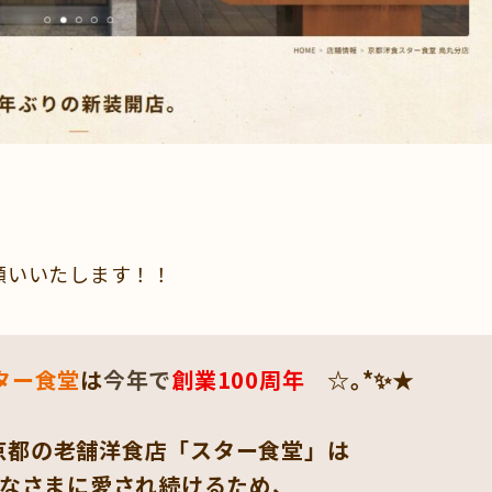
願いいたします！！
ター食堂
は
今年で
創業100周年
☆｡*✨★
る京都の老舗洋食店「スター食堂」は
なさまに愛され続けるため、