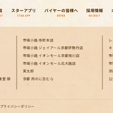
覧
スターアプリ
バイヤーの皆様へ
採用情報
NT
STAR APP
BUYER
RECRUIT
市場小路 寺町本店
レ
市場小路 ジェイアール京都伊勢丹店
キ
市場小路 イオンモール京都桂川店
市
市場小路 イオンモール北大路店
市
寅太郎
京
食堂 御
京都 肉のに志むら
公
プライバシーポリシー