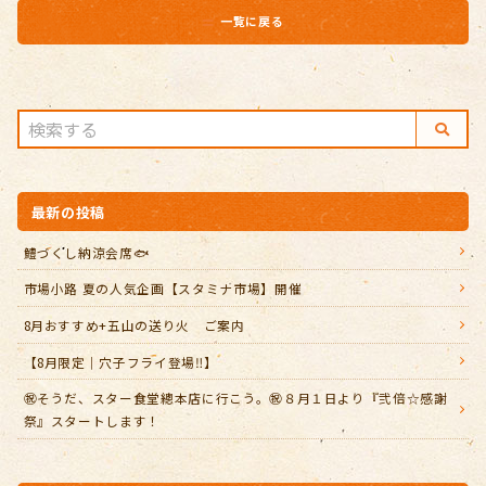
一覧に戻る
最新の投稿
鱧づくし納涼会席🐟
市場小路 夏の人気企画【スタミナ市場】開催
8月おすすめ+五山の送り火 ご案内
【8月限定｜穴子フライ登場‼️】
㊗️そうだ、スター食堂總本店に行こう。㊗️８月１日より『弐倍☆感謝
祭』スタートします！