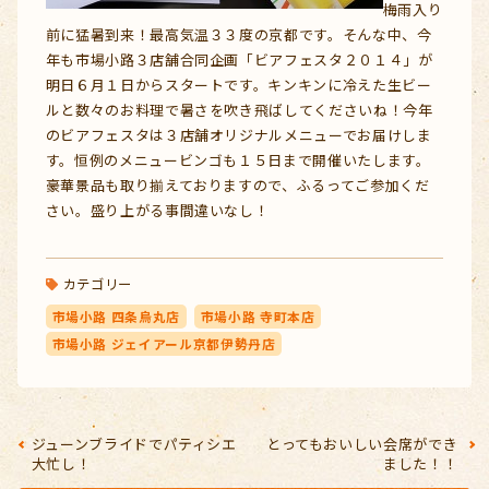
梅雨入り
前に猛暑到来！最高気温３３度の京都です。そんな中、今
年も市場小路３店舗合同企画「ビアフェスタ２０１４」が
明日６月１日からスタートです。キンキンに冷えた生ビー
ルと数々のお料理で暑さを吹き飛ばしてくださいね！今年
のビアフェスタは３店舗オリジナルメニューでお届けしま
す。恒例のメニュービンゴも１５日まで開催いたします。
豪華景品も取り揃えておりますので、ふるってご参加くだ
さい。盛り上がる事間違いなし！
カテゴリー
市場小路 四条烏丸店
市場小路 寺町本店
市場小路 ジェイアール京都伊勢丹店
ジューンブライドでパティシエ
とってもおいしい会席ができ
大忙し！
ました！！