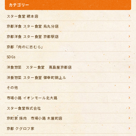
カテゴリー
スター食堂 總本店
京都洋食 スター食堂 烏丸分店
京都洋食 スター食堂 京都駅店
京都「肉のに志むら」
SDGs
洋食惣菜 スター食堂 髙島屋京都店
洋食惣菜 スター食堂 御幸町錦上ル
その他
市場小路 イオンモール北大路
スター食堂株式会社
京町家 焼肉 市場小路 木屋町店
京都 クグロフ家