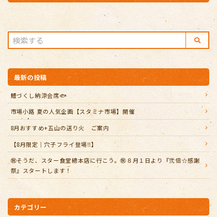
最新の投稿
鱧づくし納涼会席🐟
市場小路 夏の人気企画【スタミナ市場】開催
8月おすすめ+五山の送り火 ご案内
【8月限定｜穴子フライ登場‼️】
㊗️そうだ、スター食堂總本店に行こう。㊗️８月１日より『弐倍☆感謝
祭』スタートします！
カテゴリー