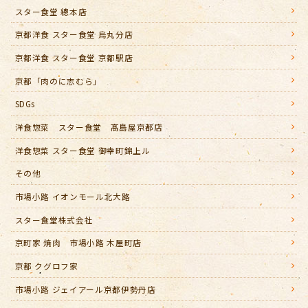
スター食堂 總本店
京都洋食 スター食堂 烏丸分店
京都洋食 スター食堂 京都駅店
京都「肉のに志むら」
SDGs
洋食惣菜 スター食堂 髙島屋京都店
洋食惣菜 スター食堂 御幸町錦上ル
その他
市場小路 イオンモール北大路
スター食堂株式会社
京町家 焼肉 市場小路 木屋町店
京都 クグロフ家
市場小路 ジェイアール京都伊勢丹店