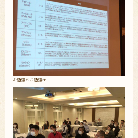
お勉強🍺お勉強🍺