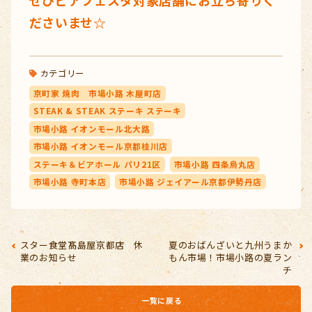
ださいませ☆
カテゴリー
京町家 焼肉 市場小路 木屋町店
STEAK & STEAK ステーキ ステーキ
市場小路 イオンモール北大路
市場小路 イオンモール京都桂川店
ステーキ＆ビアホール パリ21区
市場小路 四条烏丸店
市場小路 寺町本店
市場小路 ジェイアール京都伊勢丹店
スター食堂髙島屋京都店 休
夏のおばんざいと九州うまか
業のお知らせ
もん市場！市場小路の夏ラン
チ
一覧に戻る