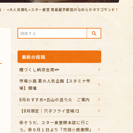
店
⭐大人気御礼⭐スター食堂 髙島屋京都店のなめらかタマゴサンド！
最新の投稿
鱧づくし納涼会席🐟
市場小路 夏の人気企画【スタミナ市
場】開催
8月おすすめ+五山の送り火 ご案内
【8月限定｜穴子フライ登場‼️】
㊗️そうだ、スター食堂總本店に行こ
う。㊗️８月１日より『弐倍☆感謝祭』