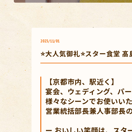
2023/11/01
⭐大人気御礼⭐スター食堂 
【
京都市内、駅近く】
宴会、ウェディング、パ
様々なシーンでお使いい
営業統括部長兼人事部長
ー おいしい笑顔は、スタ