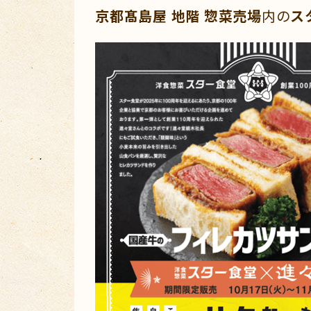
京都髙島屋 地階 惣菜売場
内の
ス