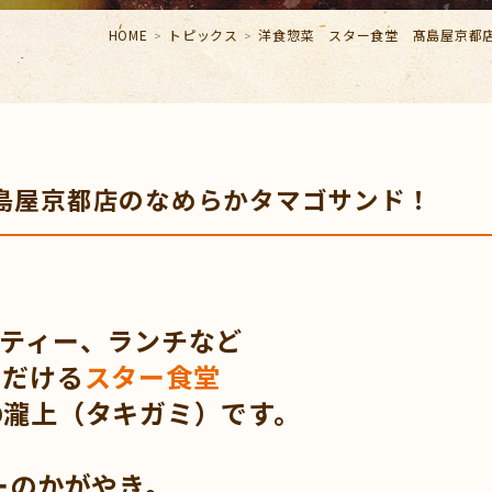
HOME
トピックス
洋食惣菜 スター食堂 髙島屋京都
髙島屋京都店のなめらかタマゴサンド！
ーティー、ランチなど
ただける
スター食堂
の瀧上（タキガミ）です。
ーのかがやき。