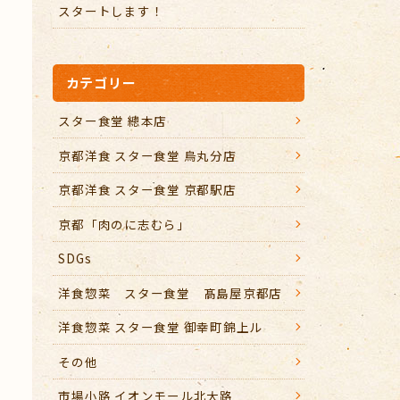
スタートします！
カテゴリー
スター食堂 總本店
京都洋食 スター食堂 烏丸分店
京都洋食 スター食堂 京都駅店
京都「肉のに志むら」
SDGs
洋食惣菜 スター食堂 髙島屋京都店
洋食惣菜 スター食堂 御幸町錦上ル
その他
市場小路 イオンモール北大路