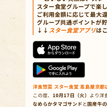
スター食堂グループで楽
ご利用金額に応じて最大還
グループ共通ポイントが
↓↓
スター食堂アプリ
は
洋食惣菜 スター食堂 髙島屋京都
この度、
10月17日（火）
より洋
なめらかタマゴサンド
と
国産牛