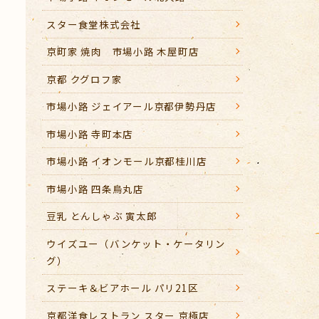
スター食堂株式会社
京町家 焼肉 市場小路 木屋町店
京都 クグロフ家
市場小路 ジェイアール京都伊勢丹店
市場小路 寺町本店
市場小路 イオンモール京都桂川店
市場小路 四条烏丸店
豆乳 とんしゃぶ 寅太郎
ウイズユー（バンケット・ケータリン
グ）
ステーキ＆ビアホール パリ21区
京都洋食レストラン スター 京極店