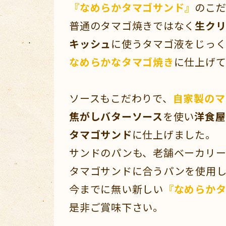
『なめらかタマゴサンド』
のこ
普通のタマゴ焼きではなく
生クリ
キッシュ
に使うタマゴ液をじっ
なめらかなタマゴ焼き
に仕上げて
ソースもこだわりで、
自家製のマ
焦がしバターソース
を使い
洋食屋
タマゴサンド
に仕上げました。
サンドのパンも、老舗ベーカリ
タマゴサンドに合うパンを使用し
今までに無い新しい
『なめらか
是非ご賞味下さい。