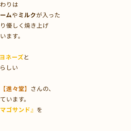
だわりは
ーム
や
ミルク
が入った
くり優しく焼き上げ
います。
ヨネーズ
と
らしい
ー
【進々堂】
さんの、
ています。
タマゴサンド』
を