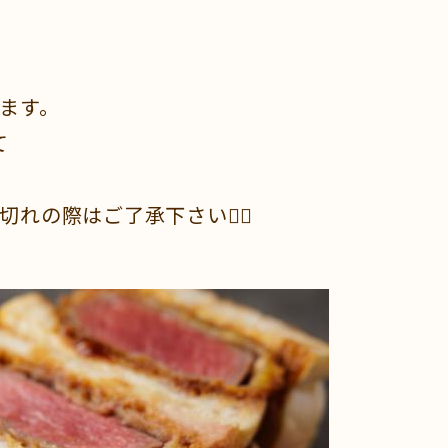
ます。
て
の際はご了承下さい🙇‍♂️