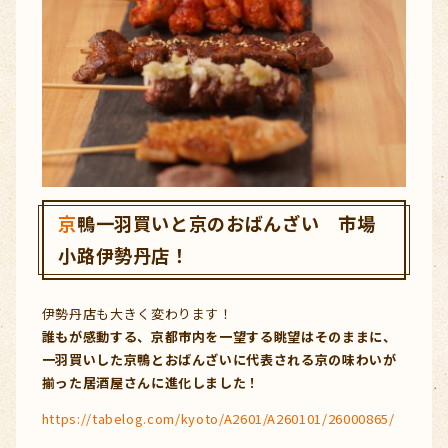
京鴨一羽買いと京のおばんざい 市場
小路伊勢丹店！
伊勢丹店も大きく変わります！
誰もが感動する、京都市内を一望する眺望はそのままに、
一羽買いした京鴨とおばんざいに代表される京の味わいが
揃った居酒屋さんに進化しました！
https://tabelog.com/kyoto/A2601/A260101/26000865/