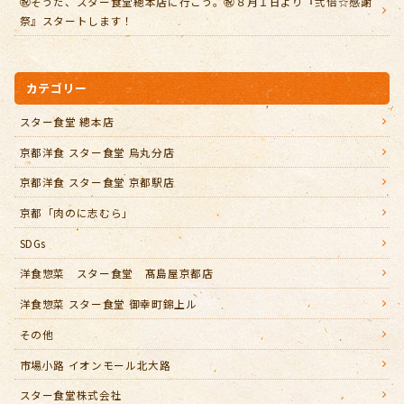
㊗️そうだ、スター食堂總本店に行こう。㊗️８月１日より『弐倍☆感謝
祭』スタートします！
カテゴリー
スター食堂 總本店
京都洋食 スター食堂 烏丸分店
京都洋食 スター食堂 京都駅店
京都「肉のに志むら」
SDGs
洋食惣菜 スター食堂 髙島屋京都店
洋食惣菜 スター食堂 御幸町錦上ル
その他
市場小路 イオンモール北大路
スター食堂株式会社