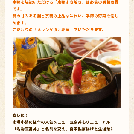
京鴨を堪能いただける「京鴨すき焼き」は必食の看板商品
です。
鴨の甘みある脂と京鴨の上品な味わい、季節の野菜を愉し
めます。
こだわりの「メレンゲ漬け卵黄」でいただきます。
さらに！
市場小路の往年の人気メニュー豆腐丼もリニューアル！
「名物豆冨丼」と名前を変え、自家製厚揚げと生湯葉に