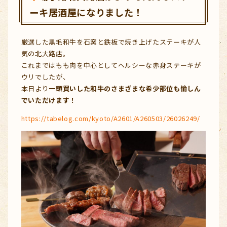
ーキ居酒屋になりました！
厳選した黒毛和牛を石窯と鉄板で焼き上げたステーキが人
気の北大路店。
これまではもも肉を中心としてヘルシーな赤身ステーキが
ウリでしたが、
本日より
一頭買いした和牛のさまざまな希少部位も愉しん
でいただけます！
https://tabelog.com/kyoto/A2601/A260503/26026249/