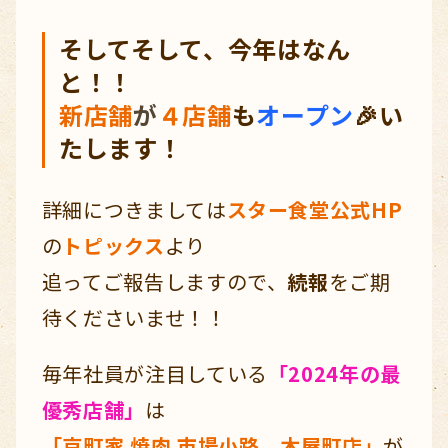
そしてそして、今年はなん
と！！
新店舗
が
４店舗
も
オープン
🎉い
たします！
詳細につきましては
スター食堂公式HP
の
トピックス
より
追ってご報告しますので、
続報
をご期
待くださいませ！！
毎年社員が注目している
「2024年の最
優秀店舗」
は
「京町家 焼肉 市場小路 木屋町店」
が