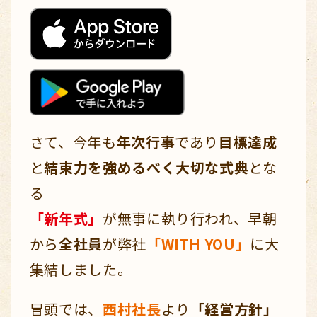
さて、今年も
年次行事
であり
目標達成
と
結束力を強めるべく大切な式典
とな
る
「新年式」
が無事に執り行われ、早朝
から
全社員
が弊社
「WITH YOU」
に大
集結しました。
冒頭では、
西村社長
より
「経営方針」