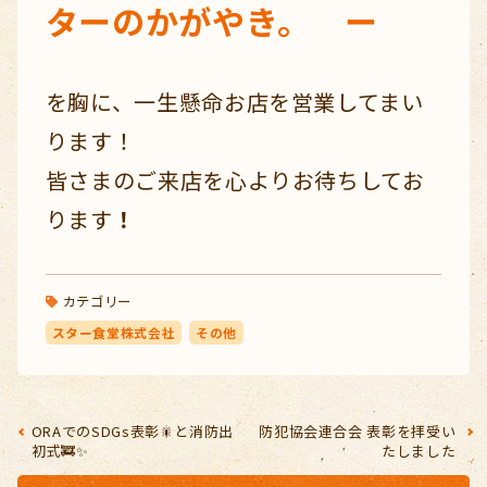
ターのかがやき。 ー
を胸に、一生懸命お店を営業してまい
ります！
皆さまのご来店を心よりお待ちしてお
ります
！
カテゴリー
スター食堂株式会社
その他
ORAでのSDGs表彰🎇と消防出
防犯協会連合会 表彰を拝受い
初式🚒✨
たしました