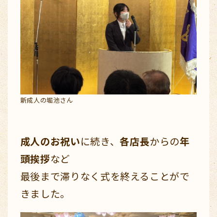
新成人の堀池さん
成人のお祝い
に続き、
各店長
からの
年
頭挨拶
など
最後まで滞りなく式を終えることがで
きました。