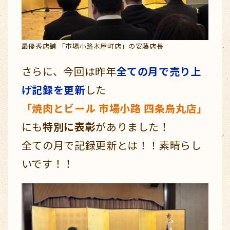
最優秀店舗 「市場小路木屋町店」の安藤店長
さらに、今回は昨年
全ての月で売り上
げ記録を更新
した
「焼肉とビール 市場小路 四条烏丸店」
にも
特別に表彰
がありました！
全ての月で記録更新とは！！素晴らし
いです！！