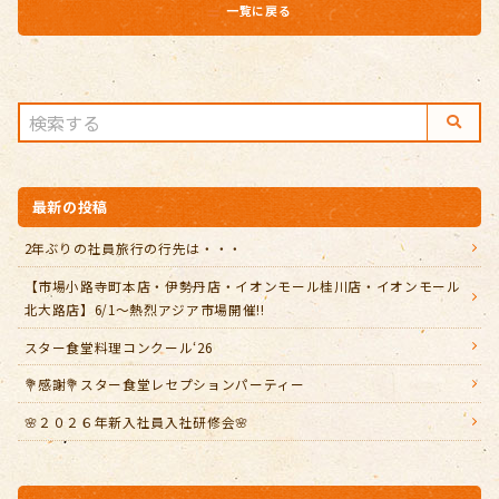
一覧に戻る
最新の投稿
2年ぶりの社員旅行の行先は・・・
【市場小路寺町本店・伊勢丹店・イオンモール桂川店・イオンモール
北大路店】6/1～熱烈アジア市場開催!!
スター食堂料理コンクール‘26
💐感謝💐スター食堂レセプションパーティー
🌸２０２６年新入社員入社研修会🌸