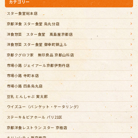
カテゴリー
スター食堂総本店
京都洋食 スター食堂 烏丸分店
洋食惣菜 スター食堂 髙島屋京都店
洋食惣菜 スター食堂 御幸町錦上ル
京都クグロフ家 無印良品 京都山科店
市場小路 ジェイアール京都伊勢丹店
市場小路 寺町本店
市場小路 四条烏丸店
豆乳 とんしゃぶ 寅太郎
ウイズユー（バンケット・ケータリング）
ステーキ＆ビアホール パリ21区
京都洋食レストラン スター 京極店
キリンシティ 新京極店