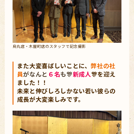
烏丸店・木屋町店のスタッフで記念撮影
また大変喜ばしいことに、
弊社の社
員
がなんと
６名
も🎊
新成人
🎊を迎え
ました！！
未来と伸びしろしかない若い彼らの
成長が大変楽しみです。