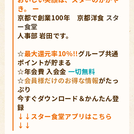
き。 ー
京都で創業100年 京都洋食
スタ
ー食堂
人事部 岩田です。
☆
最大還元率10％!!
グループ共通
ポイントが貯まる
☆年会費 入会金
一切無料
☆
会員様だけのお得な情報
がたっ
ぷり
今すぐダウンロード＆かんたん登
録
↓↓
スター食堂アプリ
はこちら
↓↓