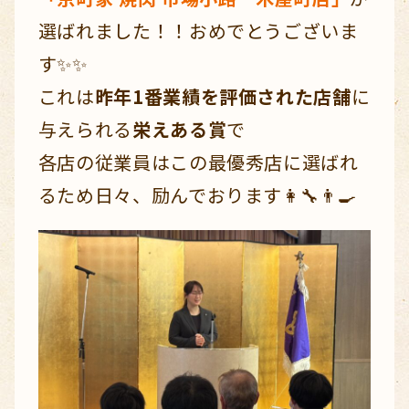
選ばれました！！おめでとうございま
す✨✨
これは
昨年1番業績を評価された店舗
に
与えられる
栄えある賞
で
各店の従業員はこの最優秀店に選ばれ
るため日々、励んでおります👩‍🔧👨‍🍳