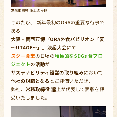
常務取締役 瀧上の挨拶
このたび、 新年最初のORAの重要な行事で
ある
大阪・関西万博『ORA外食パビリオン「宴
～UTAGE～」』決起大会
にて
スター食堂
の日頃の
積極的なSDGs 食プロ
ジェクト
の
活動
が
サステナビリティ経営の取り組み
において
他社の規範となる
とご評価いただき、
弊社、
常務取締役 瀧上
が代表して表彰を拝
受いたしました。