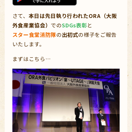
さて、
本日は先日執り行われたORA（大阪
外食産業協会）
での
SDGs表彰
と
スター食堂消防隊
の
出初式
の様子をご報告
いたします。
まずはこちら…