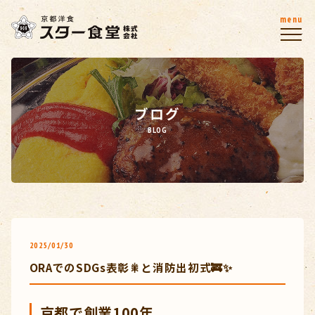
menu
ブログ
BLOG
2025/01/30
ORAでのSDGs表彰🎇と消防出初式🚒✨
京都で創業100年