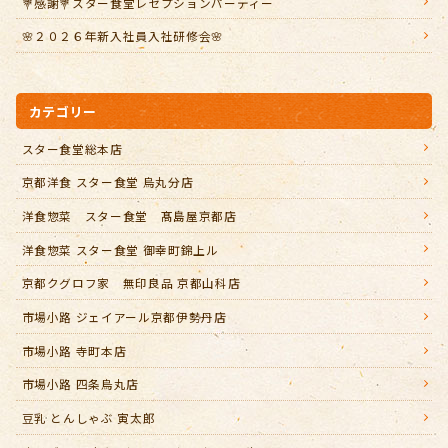
💐感謝💐スター食堂レセプションパーティー
🌸２０２６年新入社員入社研修会🌸
カテゴリー
スター食堂総本店
京都洋食 スター食堂 烏丸分店
洋食惣菜 スター食堂 髙島屋京都店
洋食惣菜 スター食堂 御幸町錦上ル
京都クグロフ家 無印良品 京都山科店
市場小路 ジェイアール京都伊勢丹店
市場小路 寺町本店
市場小路 四条烏丸店
豆乳 とんしゃぶ 寅太郎