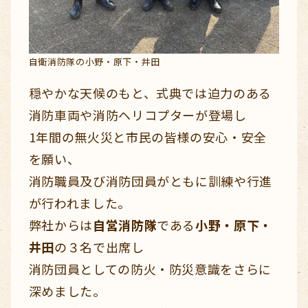
自衛消防隊の小野・原下・井田
穏やかな天候のもと、式典では迫力のある
消防車両や消防ヘリコプターが登場し
1年間の無火災と市民の皆様の安心・安全
を願い、
消防職員及び消防団員がともに訓練や行進
が行われました。
弊社からは
自営消防隊
である
小野・原下・
井田
の３名で出席し
消防団員としての防火・防災意識をさらに
深めました。