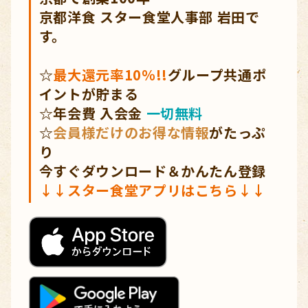
京都洋食 スター食堂人事部 岩田
で
す。
☆
最大還元率10％!!
グループ共通ポ
イントが貯まる
☆年会費 入会金
一切無料
☆
会員様だけのお得な情報
がたっぷ
り
今すぐダウンロード＆かんたん登録
↓↓
スター食堂アプリ
はこちら↓↓