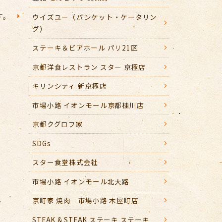
す。
ウイズユー（バンケット・ケータリン
グ）
ステーキ＆ビアホール パリ21区
京都洋食レストラン スター 京極店
キリンシティ 新京極店
市場小路 イオンモール京都桂川店
京都クグロフ家
SDGs
スター食堂株式会社
市場小路 イオンモール北大路
京町家 焼肉 市場小路 木屋町店
STEAK & STEAK ステーキ ステーキ