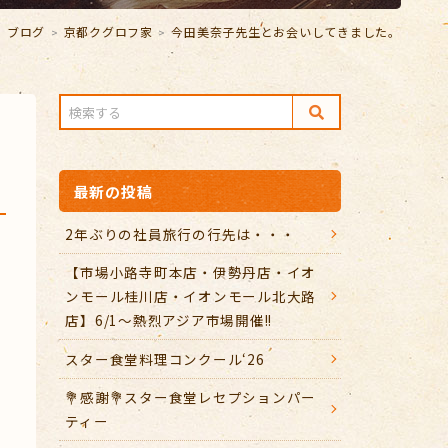
ブログ
京都クグロフ家
今田美奈子先生とお会いしてきました。
最新の投稿
2年ぶりの社員旅行の行先は・・・
【市場小路寺町本店・伊勢丹店・イオ
ンモール桂川店・イオンモール北大路
店】6/1～熱烈アジア市場開催!!
スター食堂料理コンクール‘26
💐感謝💐スター食堂レセプションパー
ティー