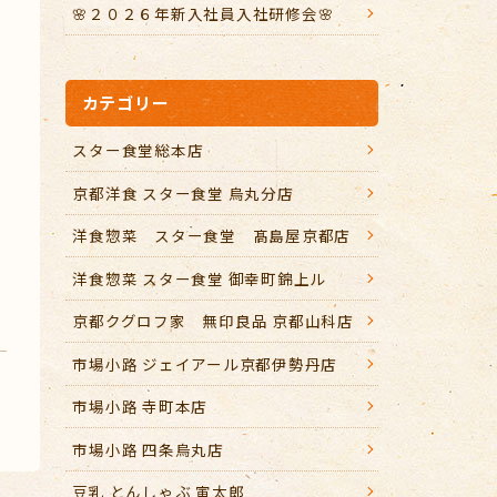
🌸２０２６年新入社員入社研修会🌸
カテゴリー
スター食堂総本店
京都洋食 スター食堂 烏丸分店
洋食惣菜 スター食堂 髙島屋京都店
ク
洋食惣菜 スター食堂 御幸町錦上ル
京都クグロフ家 無印良品 京都山科店
市場小路 ジェイアール京都伊勢丹店
市場小路 寺町本店
市場小路 四条烏丸店
豆乳 とんしゃぶ 寅太郎