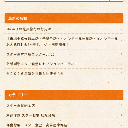
最新の投稿
2年ぶりの社員旅行の行先は・・・
【市場小路寺町本店・伊勢丹店・イオンモール桂川店・イオンモール
北大路店】6/1～熱烈アジア市場開催!!
スター食堂料理コンクール‘26
💐感謝💐スター食堂レセプションパーティー
🌸２０２６年新入社員入社研修会🌸
カテゴリー
スター食堂総本店
京都洋食 スター食堂 烏丸分店
洋食惣菜 スター食堂 髙島屋京都店