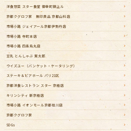
洋食惣菜 スター食堂 御幸町錦上ル
京都クグロフ家 無印良品 京都山科店
市場小路 ジェイアール京都伊勢丹店
市場小路 寺町本店
市場小路 四条烏丸店
豆乳 とんしゃぶ 寅太郎
ウイズユー（バンケット・ケータリング）
ステーキ＆ビアホール パリ21区
京都洋食レストラン スター 京極店
キリンシティ 新京極店
市場小路 イオンモール京都桂川店
京都クグロフ家
SDGs