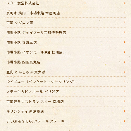
スター食堂株式会社
京町家 焼肉 市場小路 木屋町店
京都 クグロフ家
市場小路 ジェイアール京都伊勢丹店
市場小路 寺町本店
市場小路 イオンモール京都桂川店
市場小路 四条烏丸店
豆乳 とんしゃぶ 寅太郎
ウイズユー（バンケット・ケータリング）
ステーキ＆ビアホール パリ21区
京都洋食レストラン スター 京極店
キリンシティ 新京極店
STEAK & STEAK ステーキ ステーキ