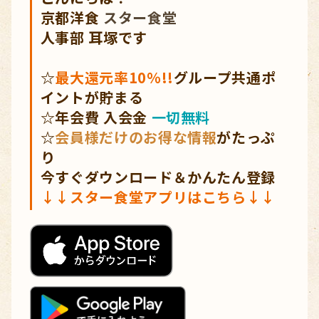
京都
洋食
スター食堂
人事部 耳塚です
☆
最大還元率10％!!
グループ共通ポ
イントが貯まる
☆年会費 入会金
一切無料
☆
会員様だけのお得な情報
がたっぷ
り
今すぐダウンロード＆かんたん登録
↓↓
スター食堂アプリ
はこちら↓↓