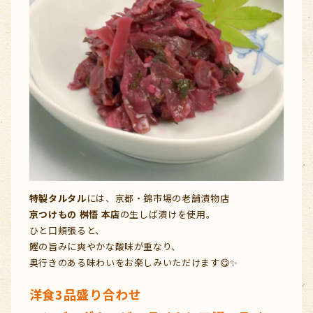
特製タルタル
には、京都・錦市場の老舗漬物店
京つけもの 桝悟 本店
の生しば漬けを使用。
ひと口頬張ると、
鰹の旨みに爽やかな酸味が重なり、
奥行きのある味わいをお楽しみいただけます😋✨
洋食3品盛り合わせ