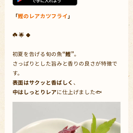
「
鰹のレアカツフライ
」
☘️ 🌟 🍀
初夏を告げる旬の魚
“鰹”
。
さっぱりとした旨みと香りの良さが特徴で
す。
表面はサクッと香ばしく
、
中はしっとりレア
に仕上げました🐟