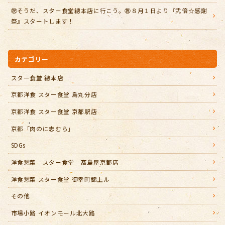
㊗️そうだ、スター食堂總本店に行こう。㊗️８月１日より『弐倍☆感謝
祭』スタートします！
カテゴリー
スター食堂 總本店
京都洋食 スター食堂 烏丸分店
京都洋食 スター食堂 京都駅店
京都「肉のに志むら」
SDGs
洋食惣菜 スター食堂 髙島屋京都店
洋食惣菜 スター食堂 御幸町錦上ル
その他
市場小路 イオンモール北大路