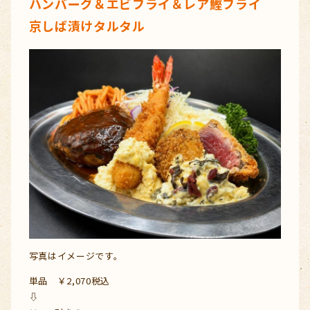
ハンバーグ＆エビフライ＆レア鰹フライ
京しば漬けタルタル
写真はイメージです。
単品 ￥2,070税込
⇩