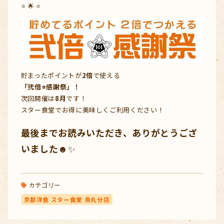
⭐ 🌟 ⭐
貯まったポイントが
2倍
で使える
「弐倍⭐感謝祭」！
次回開催は
8月
です！
スター食堂でお得に美味しくご利用ください！
最後までお読みいただき、ありがとうござ
いました☻
✨
カテゴリー
京都洋食 スター食堂 烏丸分店