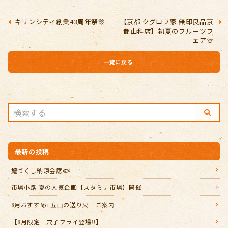
キリンシティ創業43周年祭🎊
【京都 クグロフ家 無印良品京
都山科店】初夏のフルーツフ
ェア🍈
一覧に戻る
最新の投稿
鱧づくし納涼会席🐟
市場小路 夏の人気企画【スタミナ市場】開催
8月おすすめ+五山の送り火 ご案内
【8月限定｜穴子フライ登場‼️】