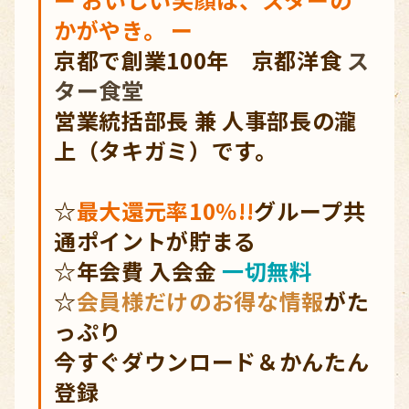
かがやき。 ー
京都で創業100年 京都洋食
ス
ター食堂
営業統括部長 兼 人事部長の瀧
上（タキガミ）です。
☆
最大還元率10％!!
グループ共
通ポイントが貯まる
☆年会費 入会金
一切無料
☆
会員様だけのお得な情報
がた
っぷり
今すぐダウンロード＆かんたん
登録