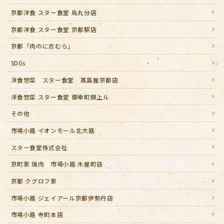
京都洋食 スター食堂 烏丸分店
京都洋食 スター食堂 京都駅店
京都「肉のに志むら」
SDGs
洋食惣菜 スター食堂 髙島屋京都店
洋食惣菜 スター食堂 御幸町錦上ル
その他
市場小路 イオンモール北大路
スター食堂株式会社
京町家 焼肉 市場小路 木屋町店
京都 クグロフ家
市場小路 ジェイアール京都伊勢丹店
市場小路 寺町本店