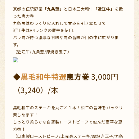
京都の伝統野菜
「九条葱」
と日本三大和牛
「近江牛」
を扱
った恵方巻
九条葱はゆっくり火入れして甘みを引き立たせて
近江牛はA4ランクの雌牛を使用。
バラ肉が持つ濃厚な甘味や肉の旨味が口の中に広がりま
す。
（近江牛/九条葱/厚焼き玉子）
◆
黒毛和牛特選
恵方巻
3,000円
（3,240）/本
黒毛和牛のステーキを丸ごと１本！和牛の旨味をガッツリ
楽しめます！
しっとり柔らかな自家製ローストビーフで包んだ豪華な恵
方巻！
（自家製ローストビーフ/上赤身ステーキ/厚焼き玉子/九条