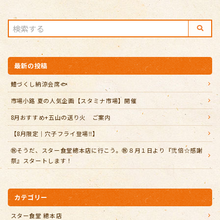
最新の投稿
鱧づくし納涼会席🐟
市場小路 夏の人気企画【スタミナ市場】開催
8月おすすめ+五山の送り火 ご案内
【8月限定｜穴子フライ登場‼️】
㊗️そうだ、スター食堂總本店に行こう。㊗️８月１日より『弐倍☆感謝
祭』スタートします！
カテゴリー
スター食堂 總本店