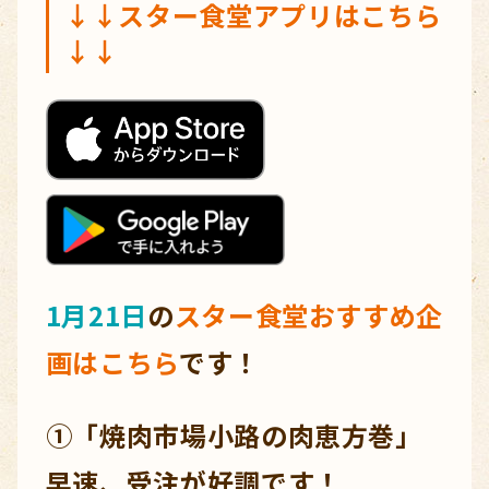
↓↓
スター食堂アプリ
はこちら
↓↓
1月21日
の
スター食堂おすすめ企
画はこちら
です！
①「焼肉市場小路の肉恵方巻」
早速、受注が好調です！